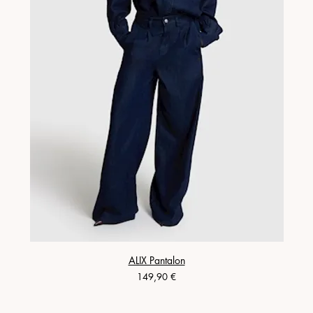
ALIX Pantalon
Prix
149,90 €