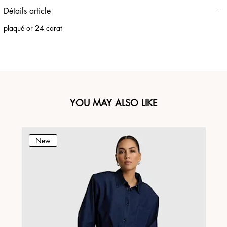
Détails article
plaqué or 24 carat
YOU MAY ALSO LIKE
New
N