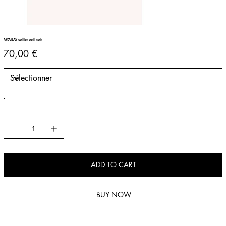
MYA-BAY collier oeil noir
Prix
70,00 €
ADD TO CART
BUY NOW