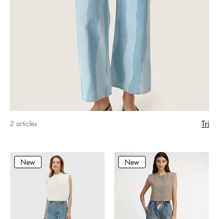
2 articles
Tri
New
New