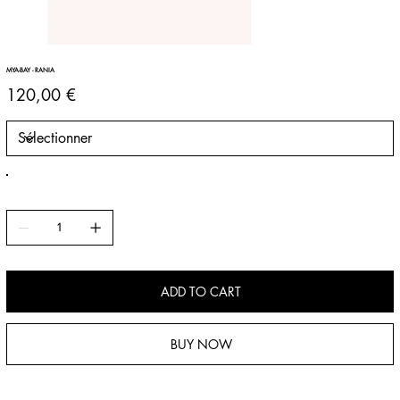
MYA-BAY - RANIA
Prix
120,00 €
ADD TO CART
BUY NOW