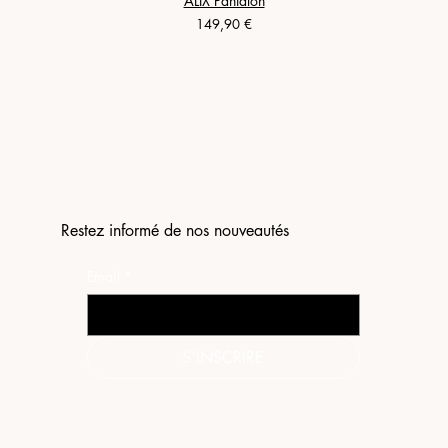
ALIX Pantalon
Prix
149,90 €
Restez informé de nos nouveautés
Email
*
S'INSCRIRE