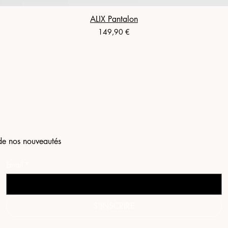
ALIX Pantalon
Prix
149,90 €
de nos nouveautés
Email
*
S'INSCRIRE