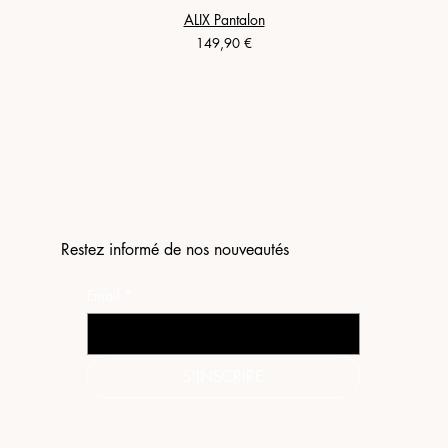
ALIX Pantalon
Prix
149,90 €
Restez informé de nos nouveautés
Email
*
S'INSCRIRE