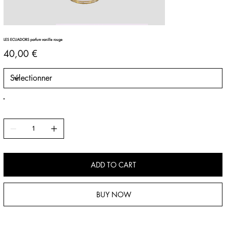
LES ECUADORS parfum vanille rouge
Prix
40,00 €
ADD TO CART
BUY NOW