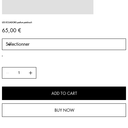
LES ECUADORS parfum patchouli
Prix
65,00 €
ADD TO CART
BUY NOW