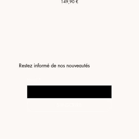
Prix
149,90 €
Restez informé de nos nouveautés
Email
*
S'INSCRIRE