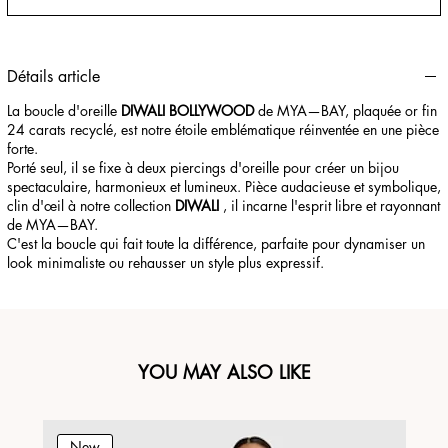
Détails article
La boucle d'oreille
DIWALI BOLLYWOOD
de MYA—BAY, plaquée or fin
24 carats recyclé, est notre étoile emblématique réinventée en une pièce
forte.
Porté seul, il se fixe à deux piercings d'oreille pour créer un bijou
spectaculaire, harmonieux et lumineux. Pièce audacieuse et symbolique,
clin d'œil à notre collection
DIWALI
, il incarne l'esprit libre et rayonnant
de MYA—BAY.
C'est la boucle qui fait toute la différence, parfaite pour dynamiser un
look minimaliste ou rehausser un style plus expressif.
YOU MAY ALSO LIKE
New
N