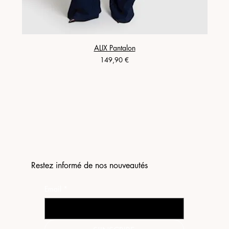
ALIX Pantalon
Prix
149,90 €
Restez informé de nos nouveautés
Email
*