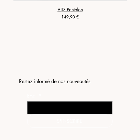
ALIX Pantalon
Prix
149,90 €
Restez informé de nos nouveautés
Email
*
S'INSCRIRE