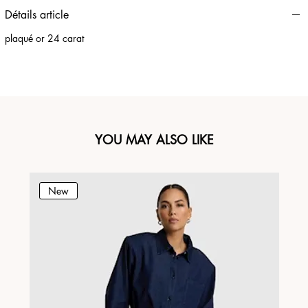
Détails article
plaqué or 24 carat
YOU MAY ALSO LIKE
New
N