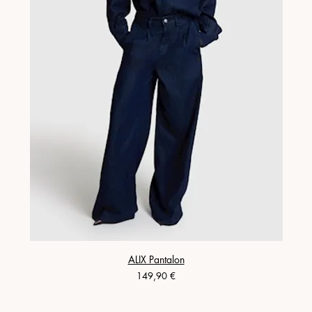
ALIX Pantalon
Prix
149,90 €