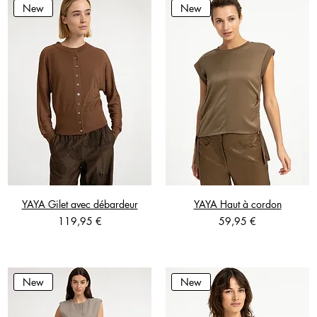
New
New
YAYA Gilet avec débardeur
YAYA Haut à cordon
Prix
Prix
119,95 €
59,95 €
New
New