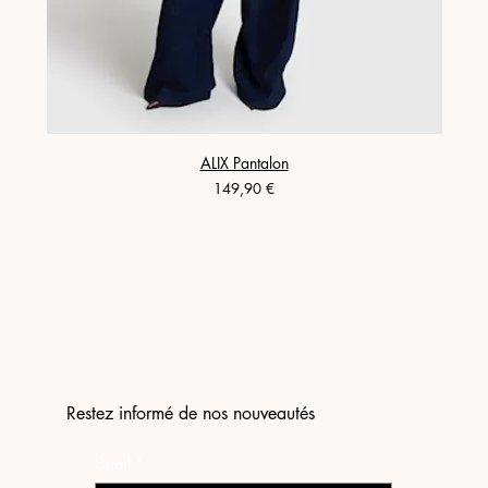
ALIX Pantalon
Prix
149,90 €
Restez informé de nos nouveautés
Email
*