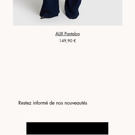
ALIX Pantalon
Prix
149,90 €
Restez informé de nos nouveautés
Email
*