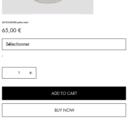
LES ECUADORS parfum néoli
Prix
65,00 €
ADD TO CART
BUY NOW