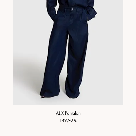
ALIX Pantalon
Prix
149,90 €